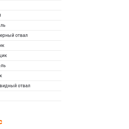
й
ель
ерный отвал
ик
щик
ель
к
видный отвал
с